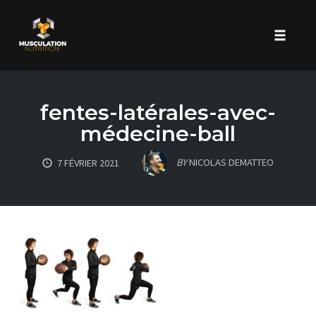
Toggle 
Skip
to
fentes-latérales-avec-
content
médecine-ball
BY
NICOLAS DEMATTEO
7 FÉVRIER 2021