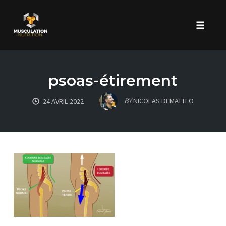
Toggle 
Skip
to
psoas-étirement
content
BY
NICOLAS DEMATTEO
24 AVRIL 2022