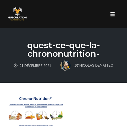
Toggle 
Skip
to
quest-ce-que-la-
content
chrononutrition-
BY
NICOLAS DEMATTEO
21 DÉCEMBRE 2021