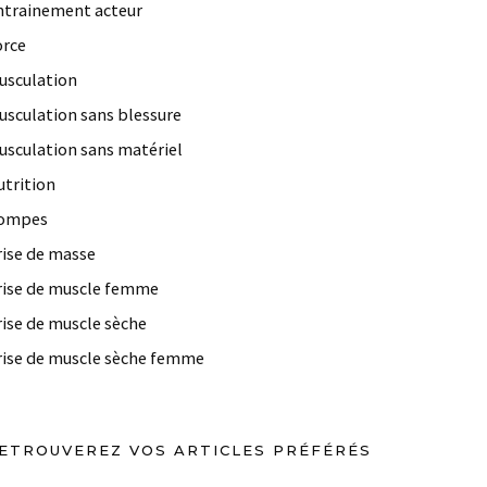
ntrainement acteur
orce
usculation
usculation sans blessure
usculation sans matériel
utrition
ompes
rise de masse
rise de muscle femme
rise de muscle sèche
rise de muscle sèche femme
ETROUVEREZ VOS ARTICLES PRÉFÉRÉS