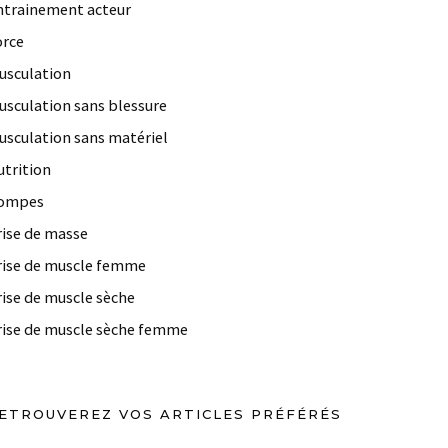
ntrainement acteur
orce
usculation
usculation sans blessure
usculation sans matériel
utrition
ompes
rise de masse
rise de muscle femme
rise de muscle sèche
rise de muscle sèche femme
ETROUVEREZ VOS ARTICLES PRÉFÉRÉS