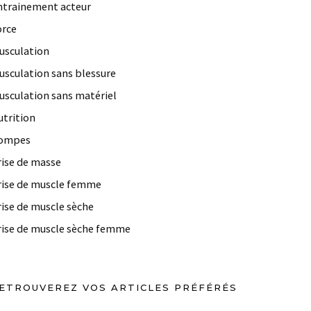
ntrainement acteur
orce
usculation
usculation sans blessure
usculation sans matériel
utrition
ompes
rise de masse
rise de muscle femme
rise de muscle sèche
rise de muscle sèche femme
ETROUVEREZ VOS ARTICLES PRÉFÉRÉS