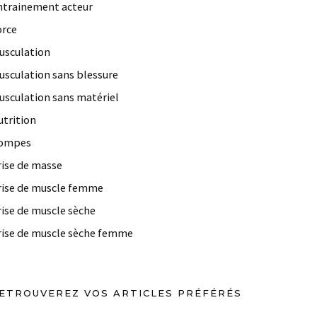
ntrainement acteur
orce
usculation
usculation sans blessure
usculation sans matériel
utrition
ompes
rise de masse
rise de muscle femme
rise de muscle sèche
rise de muscle sèche femme
ETROUVEREZ VOS ARTICLES PRÉFÉRÉS