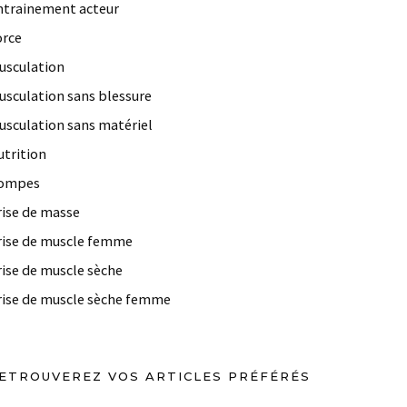
ntrainement acteur
orce
usculation
usculation sans blessure
usculation sans matériel
utrition
ompes
rise de masse
rise de muscle femme
rise de muscle sèche
rise de muscle sèche femme
ETROUVEREZ VOS ARTICLES PRÉFÉRÉS