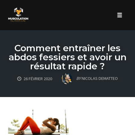
Toggle 
Skip
to
Comment entraîner les
content
abdos fessiers et avoir un
résultat rapide ?
BY
NICOLAS DEMATTEO
26 FÉVRIER 2020