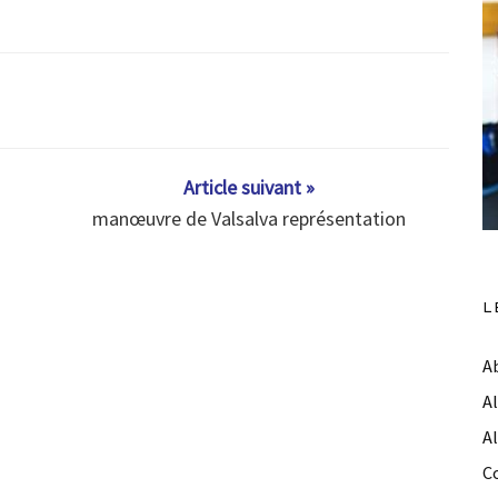
Article suivant »
manœuvre de Valsalva représentation
L
A
A
A
C