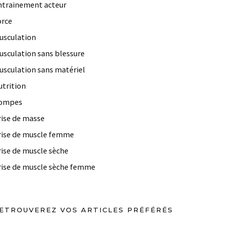
ntrainement acteur
orce
usculation
usculation sans blessure
usculation sans matériel
utrition
ompes
rise de masse
rise de muscle femme
rise de muscle sèche
rise de muscle sèche femme
ETROUVEREZ VOS ARTICLES PRÉFÉRÉS