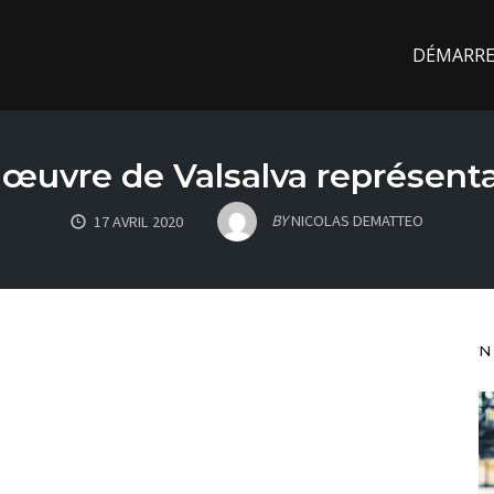
DÉMARREZ
uvre de Valsalva représent
BY
NICOLAS DEMATTEO
17 AVRIL 2020
N