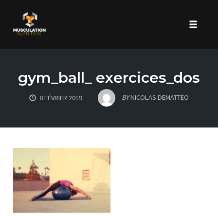
Toggle 
Skip
to
gym_ball_ exercices_dos
content
BY
NICOLAS DEMATTEO
8 FÉVRIER 2019