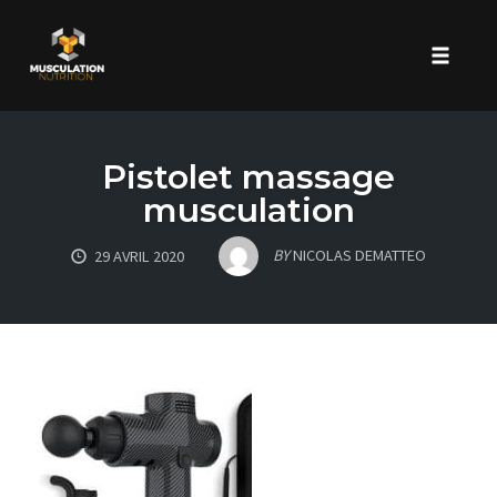
Toggle 
Skip
to
Pistolet massage
content
musculation
BY
NICOLAS DEMATTEO
29 AVRIL 2020