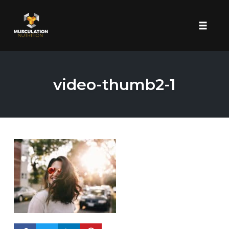
Toggle 
Skip
to
video-thumb2-1
content